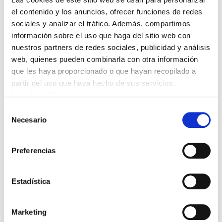
el contenido y los anuncios, ofrecer funciones de redes
sociales y analizar el tráfico. Además, compartimos
información sobre el uso que haga del sitio web con
nuestros partners de redes sociales, publicidad y análisis
web, quienes pueden combinarla con otra información
que les haya proporcionado o que hayan recopilado a
partir del uso que haya hecho de sus servicios.
BIZINTEK INNOVA
Leer la política de cookies
ELA convoca huelga el 17, 18 y 19 de junio ante el
Selección
inmovilismo de la dirección
Necesario
de
consentimiento
Preferencias
Estadística
Marketing