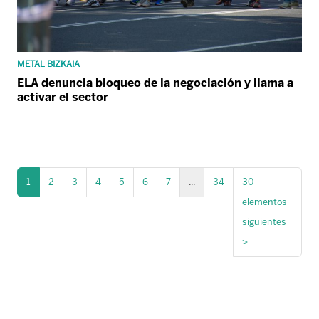
METAL BIZKAIA
ELA denuncia bloqueo de la negociación y llama a
activar el sector
1
2
3
4
5
6
7
...
34
30
elementos
siguientes
>