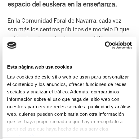
espacio del euskera en la enseñanza.
En la Comunidad Foral de Navarra, cada vez
son más los centros públicos de modelo D que
están abandonando el programa PAI
(Programa de Aprendizaje en Inglés), al haberse
constatado que está resultando perjudicial
tanto para el aprendizaje del euskera como
Esta página web usa cookies
para la adquisición de los contenidos
Las cookies de este sitio web se usan para personalizar
impartidos en inglés. Además, mediante el
el contenido y los anuncios, ofrecer funciones de redes
Decreto Foral 57/2024, el Gobierno de Navarra
sociales y analizar el tráfico. Además, compartimos
está obligando a los centros a aumentar las
información sobre el uso que haga del sitio web con
nuestros partners de redes sociales, publicidad y análisis
horas de enseñanza en inglés, también en
web, quienes pueden combinarla con otra información
detrimento del euskera.
que les haya proporcionado o que hayan recopilado a
partir del uso que haya hecho de sus servicios.
En Navarra, distintos partidos políticos y
Leer la política de cookies