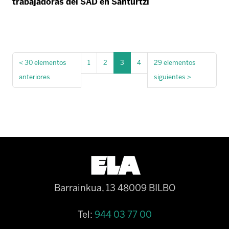
trabajadoras del SAD en Santurtzi
<
30 elementos
1
2
3
4
29 elementos
anteriores
siguientes
>
Barrainkua, 13 48009 BILBO
Tel:
944 03 77 00