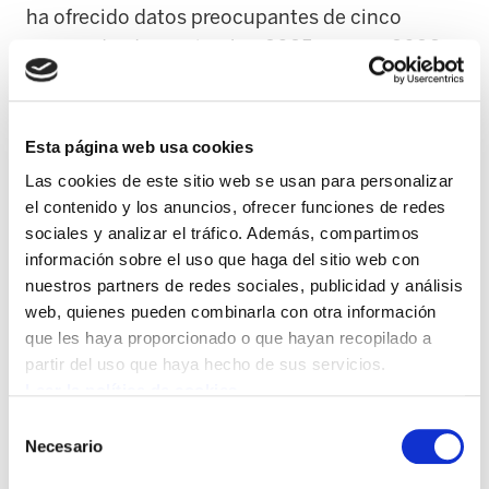
ha ofrecido datos preocupantes de cinco
meses, desde septiembre 2025 a enero 2026.
En total, se han registrado 466 accidentes
laborales en cinco meses, de los cuales 173 han
sido agresiones. En total, se han constatado
Esta página web usa cookies
conflictos en 7 centros y recibido 16 solicitudes
Las cookies de este sitio web se usan para personalizar
de atención psicológica. En la mayoría de los
el contenido y los anuncios, ofrecer funciones de redes
casos las agresiones provienen del alumnado
sociales y analizar el tráfico. Además, compartimos
(165) y las agredidas son profesoras de entre 31
información sobre el uso que haga del sitio web con
nuestros partners de redes sociales, publicidad y análisis
y 50 años. Del 23% de los casos registrados, el
web, quienes pueden combinarla con otra información
23% han ocurrido "in itinere", es decir, en
que les haya proporcionado o que hayan recopilado a
tránsito.
partir del uso que haya hecho de sus servicios.
Leer la política de cookies
Sin embargo, se observa una tendencia a no
Selección
solicitar bajas laborales a pesar de las
Necesario
de
agresiones. Sólo en el 34% de los casos la
consentimiento