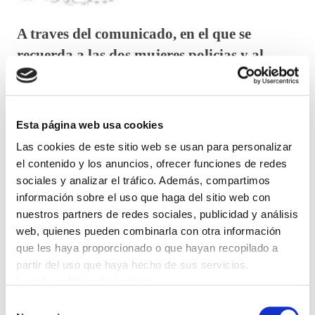
A traves del comunicado, en el que se
recuerda a las dos mujeres policias y al
joven asesinados, se exige a los gobiernos
más apoyo a los agentes que sobreviven a
acciones terroristas por las consecuencias
Esta página web usa cookies
psicológicas que sufren el resto de su vida.
Las cookies de este sitio web se usan para personalizar
el contenido y los anuncios, ofrecer funciones de redes
Angels Bosch, presidenta de EuroCOP - organización
sociales y analizar el tráfico. Además, compartimos
que agrupa a sindicatos policiales que representan a
información sobre el uso que haga del sitio web con
nuestros partners de redes sociales, publicidad y análisis
medio millón de agentes de la Unión Europea de la
web, quienes pueden combinarla con otra información
que ELA es miembro fundador-, pide que los
que les haya proporcionado o que hayan recopilado a
gobiernos y líderes deben garantizar, en memoria de
partir del uso que haya hecho de sus servicios.
los agentes que murieron, que aquellos que sobreviven
Leer la política de cookies
reciban el apoyo psicológico necesario para su
Selección
recuperación. También traslada las condolencias a los