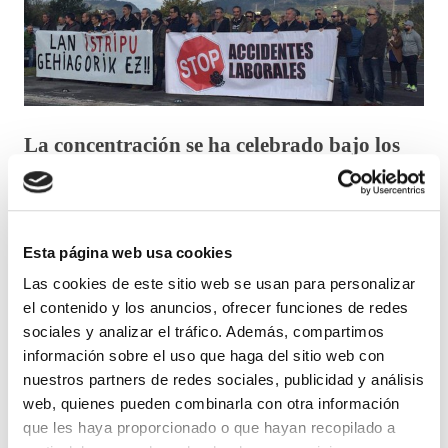
La concentración se ha celebrado bajo los
lemas "STOP ACCIDENTES
LABORALES" y "LAN ISTRIPU
GEHIAGORIK EZ"
Esta página web usa cookies
Las cookies de este sitio web se usan para personalizar
Como consecuencia del fallecimiento de un Agente de
el contenido y los anuncios, ofrecer funciones de redes
la Ertzaintza de Tráfico en accidente laboral el día de
sociales y analizar el tráfico. Además, compartimos
ayer en la localidad de Irura (Gipuzkoa), los delegados
información sobre el uso que haga del sitio web con
de prevención de la Ertzaintza se han concentrado hoy
nuestros partners de redes sociales, publicidad y análisis
día 15 de noviembre frente a las instalaciones de la
web, quienes pueden combinarla con otra información
Ertzaintza en Oiartzun, para denunciar los siguientes
que les haya proporcionado o que hayan recopilado a