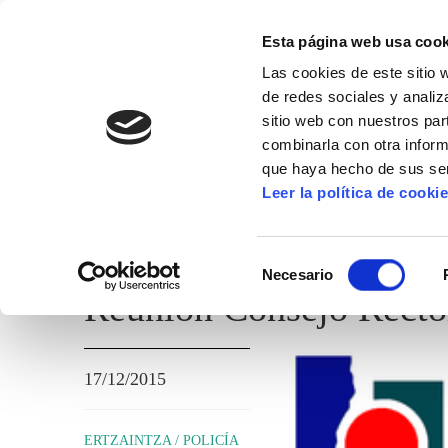
Esta página web usa cook
Las cookies de este sitio 
de redes sociales y analiz
sitio web con nuestros par
combinarla con otra inform
que haya hecho de sus ser
ERTZAINTZA / POLICÍA FORAL
Leer la política de cooki
TEMAS ADMINISTRATIVOS
Selección
Necesario
de
Reunión Consejo Recto
consentimiento
17/12/2015
ERTZAINTZA / POLICÍA