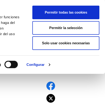
EU
ES
EN
FR
Permitir todas las cookies
er funciones
AFÍLIATE
 haga del
Permitir la selección
den
r del uso
Solo usar cookies necesarias
g
Configurar