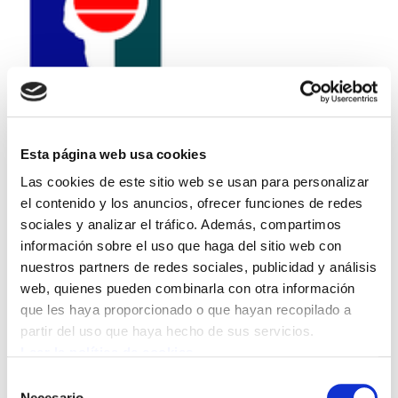
Esta página web usa cookies
Próxima convocatoria de pruebas de acceso
Las cookies de este sitio web se usan para personalizar
a curso CIC
el contenido y los anuncios, ofrecer funciones de redes
sociales y analizar el tráfico. Además, compartimos
En la programación de la AVPE estaba prevista la
información sobre el uso que haga del sitio web con
convocatoria de estos cursos para 2016 y se ha
nuestros partners de redes sociales, publicidad y análisis
decidido adelantar su inicio.
web, quienes pueden combinarla con otra información
que les haya proporcionado o que hayan recopilado a
partir del uso que haya hecho de sus servicios.
Está previsto que los cursos sean convocados el
Leer la política de cookies
próximo día 24 y quedarán estructurados de la
Selección
siguiente forma:
Necesario