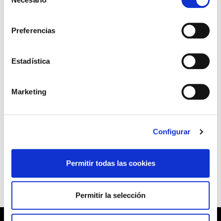
de
consentimiento
A partir del próximo mes de septiembre serán
realizados dos cursos dirigidos a cuarenta
Preferencias
ertzainas con la categoría de agente, cada uno de
ellos, de forma que quienes los superen
Estadística
concurrirán en el próximo concurso de traslados
con esta especialidad.
Marketing
En 2016 serán realizados otros dos cursos de CIC
dirigidos a treinta agentes y diez suboficiales,
cada uno de ellos.
Configurar
(Ver más en Temas Administrativos)
Permitir todas las cookies
Permitir la selección