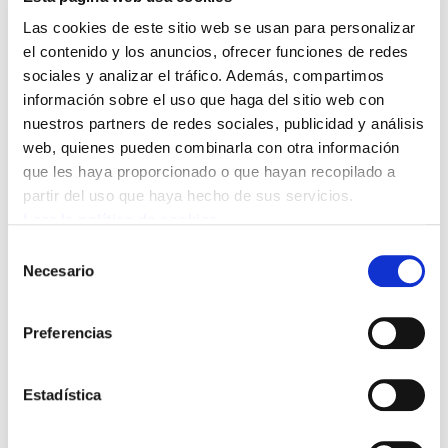
Las cookies de este sitio web se usan para personalizar
el contenido y los anuncios, ofrecer funciones de redes
sociales y analizar el tráfico. Además, compartimos
información sobre el uso que haga del sitio web con
nuestros partners de redes sociales, publicidad y análisis
web, quienes pueden combinarla con otra información
Ante las declaraciones realizadas por el
que les haya proporcionado o que hayan recopilado a
líder del PP, Pablo Casado, en la que
partir del uso que haya hecho de sus servicios.
Leer la política de cookies
plantea que hay que dar prevalencia a la
Selección
Policía Nacional y la Guardia Civil respecto
Necesario
de
a la Ertzaintza y la Policía Foral, ELA cree
consentimiento
que son absolutamente consecuentes con la
Preferencias
praxis re-centralizadora llevada a cabo en
los últimos años por los diferentes
Estadística
Gobiernos del Estado Español.