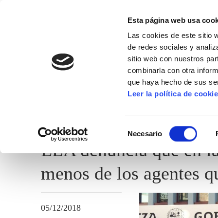
Esta página web usa cook
Las cookies de este sitio 
de redes sociales y analiz
sitio web con nuestros par
combinarla con otra inform
que haya hecho de sus ser
ERTZAINTZA / POLICÍA FORAL
Leer la política de cooki
TEMAS ADMINISTRATIVOS
Selección
Necesario
de
ELA denuncia que en la
consentimiento
menos de los agentes q
05/12/2018