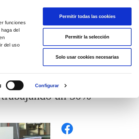
EU
ES
EN
FR
Permitir todas las cookies
er funciones
AFÍLIATE
 haga del
Permitir la selección
den
r del uso
Solo usar cookies necesarias
g
Configurar
 trabajando un 50%