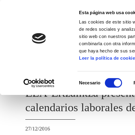
Esta página web usa cook
Las cookies de este sitio 
de redes sociales y analiz
sitio web con nuestros par
combinarla con otra inform
que haya hecho de sus ser
ERTZAINTZA / POLICÍA FORAL
Leer la política de cooki
TEMAS ADMINISTRATIVOS
Selección
Necesario
de
ELA-Ertzaintza present
consentimiento
calendarios laborales de
27/12/2016