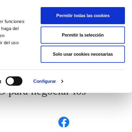
EU
ES
EN
FR
Permitir todas las cookies
er funciones
AFÍLIATE
 haga del
Permitir la selección
den
r del uso
Solo usar cookies necesarias
g
Configurar
O para negociar los