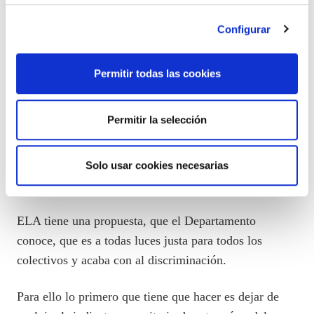
con su firma han creado, demostrar respeto a los y las
Ertzainas, a los acuerdos adoptados, y no aprobechar
Configurar
esta sentencia para eliminar más derechos.
Permitir todas las cookies
Una solución que sea justa, igualitaria para todas y
todos los Ertzainas y respetuosa con los acuerdos
Permitir la selección
adoptados. La partida presupuestaría existe, por lo
cual lo que el Departamento debe hacer es sentarse a
negociar y buscar un acuerdo que acabe con la
Solo usar cookies necesarias
situación que ha creado.
ELA tiene una propuesta, que el Departamento
conoce, que es a todas luces justa para todos los
colectivos y acaba con al discriminación.
Para ello lo primero que tiene que hacer es dejar de