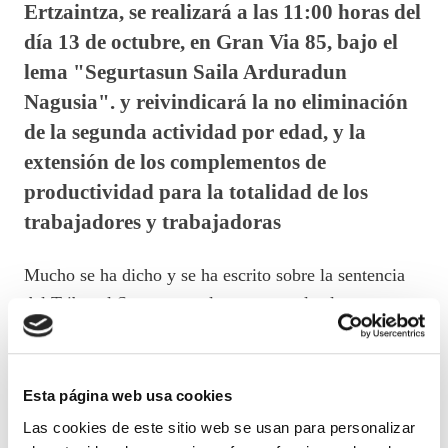
Ertzaintza, se realizará a las 11:00 horas del
día 13 de octubre, en Gran Via 85, bajo el
lema "Segurtasun Saila Arduradun
Nagusia". y reivindicará la no eliminación
de la segunda actividad por edad, y la
extensión de los complementos de
productividad para la totalidad de los
trabajadores y trabajadoras
Mucho se ha dicho y se ha escrito sobre la sentencia
del Tribunal Supremo en la que se anula el
complemento de productividad y la regulación del
SAM, pero creemos que, una vez más, el máximo
responsable de lo ocurrido escurre el bulto pone el
Esta página web usa cookies
foco de la responsabilidad en otros y además se jacta
Las cookies de este sitio web se usan para personalizar
de ello.