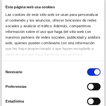
rechazo por las pintadas realizadas el
Esta página web usa cookies
pasado sábado en Beasain contra un
Las cookies de este sitio web se usan para personalizar
miembro de la Ertzaintza y mostrar nuestra
el contenido y los anuncios, ofrecer funciones de redes
solidaridad con el ertzaina y las personas
sociales y analizar el tráfico. Además, compartimos
información sobre el uso que haga del sitio web con
que han sido objeto de dichas pintadas.
nuestros partners de redes sociales, publicidad y análisis
web, quienes pueden combinarla con otra información
Desde ELA – Ertzaintza creemos que estas
que les haya proporcionado o que hayan recopilado a
actuaciones no ayudan en nada a una convivencia que
partir del uso que haya hecho de sus servicios.
debemos construir entre todas y todos, en base al
Leer la política de cookies
reconocimiento a toda la ciudadanía de los derechos
Selección
humanos.
Necesario
de
consentimiento
Por ello,reiteramos nuestro apoyo al ertzaina que ha
Preferencias
padecido estas pintadas como al resto de personas que
se han visto insultadas por las mismas.
Estadística