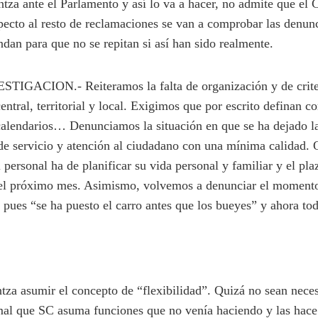
ntza ante el Parlamento y así lo va a hacer, no admite que el 
specto al resto de reclamaciones se van a comprobar las denun
dan para que no se repitan si así han sido realmente.
GACION.- Reiteramos la falta de organización y de criter
entral, territorial y local. Exigimos que por escrito definan c
 calendarios… Denunciamos la situación en que se ha dejado l
 de servicio y atención al ciudadano con una mínima calidad.
 personal ha de planificar su vida personal y familiar y el pla
el próximo mes. Asimismo, volvemos a denunciar el momento
 pues “se ha puesto el carro antes que los bueyes” y ahora to
intza asumir el concepto de “flexibilidad”. Quizá no sean nece
al que SC asuma funciones que no venía haciendo y las hace