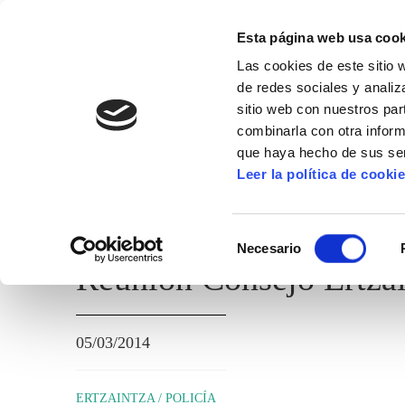
Esta página web usa cook
Las cookies de este sitio 
de redes sociales y analiz
sitio web con nuestros par
combinarla con otra inform
que haya hecho de sus ser
ERTZAINTZA / POLICÍA FORAL
Leer la política de cooki
TEMAS ADMINISTRATIVOS
Selección
Necesario
de
Reunión Consejo Ertzai
consentimiento
05/03/2014
ERTZAINTZA / POLICÍA