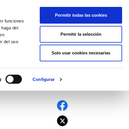
EU
ES
EN
FR
Permitir todas las cookies
er funciones
AFÍLIATE
 haga del
Permitir la selección
den
r del uso
Solo usar cookies necesarias
g
Configurar