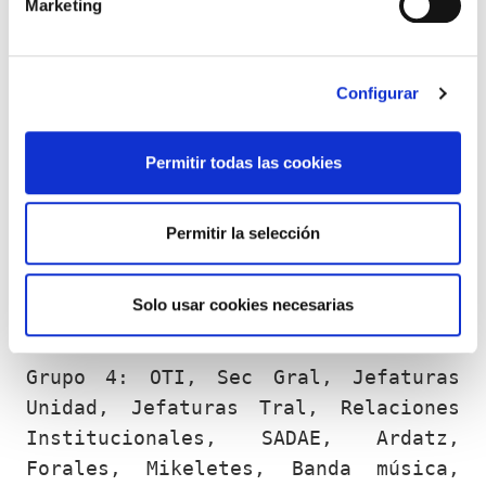
Marketing
Grupo 2: VD/VG, IC y PJ,
Investigación uniformada,
Configurar
Investigación no uniformada, SICT
Permitir todas las cookies
Grupo 3: OTI (colaboradores/as),
UDE, USE, Unidad Canina,
Intervención, Unidad Protección y
Permitir la selección
Seguridad, Asuntos Internos,
Seguridad Privada, Juego, UPC, SIC
Solo usar cookies necesarias
IIOO.
Grupo 4: OTI, Sec Gral, Jefaturas
Unidad, Jefaturas Tral, Relaciones
Institucionales, SADAE, Ardatz,
Forales, Mikeletes, Banda música,