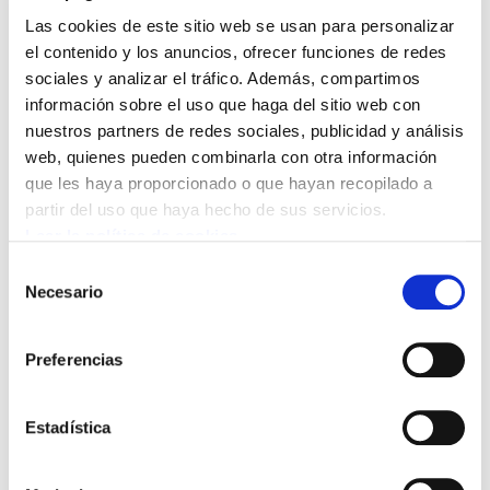
Se realizará principalmente en la
Las cookies de este sitio web se usan para personalizar
semana de libre. ELA ha exigido que
el contenido y los anuncios, ofrecer funciones de redes
se realice en semanas de trabajo, y
sociales y analizar el tráfico. Además, compartimos
en cualquier caso se abonen gastos
información sobre el uso que haga del sitio web con
de desplazamiento.
nuestros partners de redes sociales, publicidad y análisis
web, quienes pueden combinarla con otra información
que les haya proporcionado o que hayan recopilado a
Los criterios de priorización han
partir del uso que haya hecho de sus servicios.
dependido del tipo de tareas y del
Leer la política de cookies
grado de interacción con la
Selección
ciudadanía.
Necesario
de
consentimiento
Se establecen cuatro grupos. El 1, 2
Preferencias
y 3, se vacunarían en esta fase 1,
el 4 en otra.
Estadística
Grupo 1: Tráfico, Protección
Ciudadana, UBM UVR