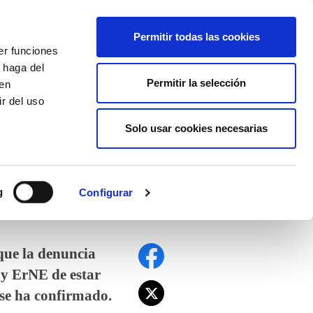
EU
ES
EN
FR
Permitir todas las cookies
er funciones
AFÍLIATE
 haga del
Permitir la selección
den
r del uso
Solo usar cookies necesarias
g
Configurar
que la denuncia
 y ErNE de estar
 se ha confirmado.