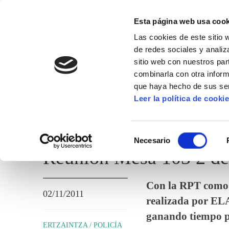
Esta página web usa cook
Las cookies de este sitio 
de redes sociales y analiz
sitio web con nuestros par
combinarla con otra inform
que haya hecho de sus ser
ERTZAINTZA / POLICÍA FORAL
Leer la política de cooki
TEMAS ADMINISTRATIVOS
Selección
Necesario
de
Reunion Mesa 103 2 d
consentimiento
Con la RPT como ú
02/11/2011
realizada por EL
ganando tiempo po
ERTZAINTZA / POLICÍA