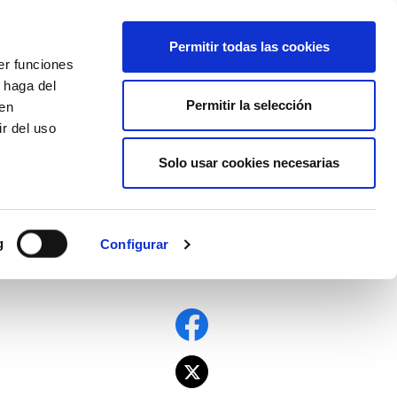
EU
ES
EN
FR
Permitir todas las cookies
er funciones
AFÍLIATE
 haga del
Permitir la selección
den
r del uso
Solo usar cookies necesarias
g
Configurar