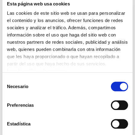
Esta página web usa cookies
Hospital Bidasoa
Las cookies de este sitio web se usan para personalizar
Hospital Donostia
el contenido y los anuncios, ofrecer funciones de redes
Comarca Este
sociales y analizar el tráfico. Además, compartimos
información sobre el uso que haga del sitio web con
nuestros partners de redes sociales, publicidad y análisis
Concentraciones a las 11 en el Centro de Salud
web, quienes pueden combinarla con otra información
de Gros
que les haya proporcionado o que hayan recopilado a
y a las 12:30 en el Hospital
partir del uso que haya hecho de sus servicios.
Leer la política de cookies
CONDICIONES LABORALES Y SERVICIOS DE
Selección
Necesario
SALUD DE CALIDAD
de
consentimiento
Si quieres solidarizarte con los trabajadores y
Preferencias
trabajadoras en huelga lee el siguiente
documento y haz click en él
Estadística