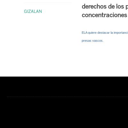
derechos de los 
GIZALAN
concentraciones a
ELA quiere destacar la importanci
presas vascos.