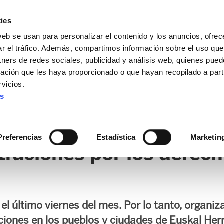
ies
web se usan para personalizar el contenido y los anuncios, ofrec
ar el tráfico. Además, compartimos información sobre el uso que
tners de redes sociales, publicidad y análisis web, quienes pue
ación que les haya proporcionado o que hayan recopilado a parti
vicios.
es
AL / FORU
SANIDAD
ERTZAINTZA / POLICÍA FORAL
O
Preferencias
Estadística
Marketin
raciones por los derech
el último viernes del mes. Por lo tanto, organiz
iones en los pueblos y ciudades de Euskal Herr