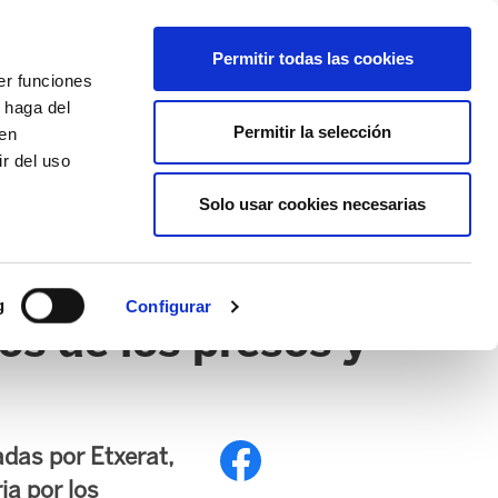
EU
ES
EN
FR
Permitir todas las cookies
er funciones
AFÍLIATE
 haga del
Permitir la selección
den
r del uso
Solo usar cookies necesarias
PE
EDUCACIÓN NAFARROA
EITB
g
Configurar
os de los presos y
adas por Etxerat,
ia por los