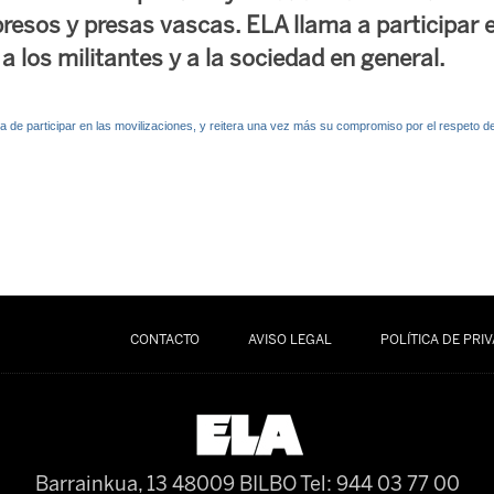
presos y presas vascas. ELA llama a participar 
 los militantes y a la sociedad en general.
a de participar en las movilizaciones, y reitera una vez más su compromiso por el respeto d
CONTACTO
AVISO LEGAL
POLÍTICA DE PRI
Barrainkua, 13 48009 BILBO
Tel: 944 03 77 00