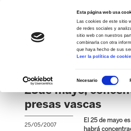
Esta página web usa cook
Las cookies de este sitio 
de redes sociales y analiz
sitio web con nuestros par
combinarla con otra inform
que haya hecho de sus ser
GIZALAN
Leer la política de cooki
NOTICIAS
CLICK
EDUCACIÓN CAPV
UD
Selección
Necesario
de
25de mayo, concent
consentimiento
presas vascas
El 25 de mayo es 
25/05/2007
habrá concentrac