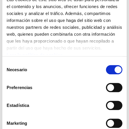
a ELA, para que acepten la firma de convenios
el contenido y los anuncios, ofrecer funciones de redes
en condiciones que consideran inaceptables".
sociales y analizar el tráfico. Además, compartimos
información sobre el uso que haga del sitio web con
El responsable de negociación colectiva de ELA
nuestros partners de redes sociales, publicidad y análisis
web, quienes pueden combinarla con otra información
recordó que, de hecho, "Adegi se niega a cerrar
que les haya proporcionado o que hayan recopilado a
convenios en ámbitos en los que la mayoría de
partir del uso que haya hecho de sus servicios.
la mesa negociadora se obtiene sin la
Leer la política de cookies
presencia de ELA" (7 de los 10 convenios de
Selección
comercio están en estas condiciones).
Necesario
de
consentimiento
Adolfo Muñoz acusó a la patronal de mantener
Preferencias
"posturas de verdadera provocación, como la
de negarse a aplicar los contenidos de los
Estadística
convenios en todo su período de vigencia
(efecto retroactivo), pretendiendo de esta
forma rentabilizar el retraso en los acuerdos".
Marketing