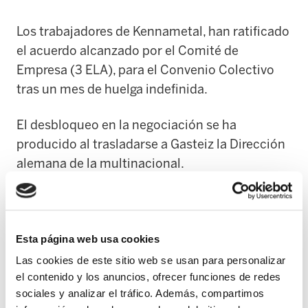
Los trabajadores de Kennametal, han ratificado
el acuerdo alcanzado por el Comité de
Empresa (3 ELA), para el Convenio Colectivo
tras un mes de huelga indefinida.
El desbloqueo en la negociación se ha
producido al trasladarse a Gasteiz la Dirección
alemana de la multinacional.
Cabe destacar, que ésta es la primera vez que
en Kennametal se acuerda un Convenio
Colectivo, cuyos principales contenidos son:
Esta página web usa cookies
Las cookies de este sitio web se usan para personalizar
* La desaparición del sistema de prima actual
el contenido y los anuncios, ofrecer funciones de redes
(hasta ahora manejado arbitrariamente por la
sociales y analizar el tráfico. Además, compartimos