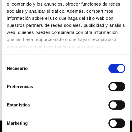
el contenido y los anuncios, ofrecer funciones de redes
GIZALAN
sociales y analizar el tráfico. Además, compartimos
Con fecha 25 de febrero, Osakidetza ha
información sobre el uso que haga del sitio web con
colgado en su página web un aviso con
nuestros partners de redes sociales, publicidad y análisis
web, quienes pueden combinarla con otra información
las fechas de publicación en BOPV de las
que les haya proporcionado o que hayan recopilado a
siguientes adjudicaciones de destinos
partir del uso que haya hecho de sus servicios.
vacantes, turno libre, de la OPE-2008.
Leer la política de cookies
Las categorías se relacionan a
Selección
Necesario
continuación:
de
consentimiento
Para ver el fichero pinche aquí
Preferencias
Estadística
Marketing