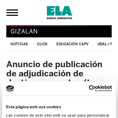
GIZALAN
NOTICIAS
CLICK
EDUCACIÓN CAPV
UDAL / FO
Anuncio de publicación
de adjudicación de
destinos vacantes (turno
libre): Auxiliar de
Enfermería
Esta página web usa cookies
01/03/2011
Las cookies de este sitio web se usan para personalizar