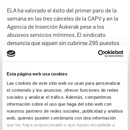
ELA ha valorado el éxito del primer paro de la
semana en las tres cárceles de la CAPV y en la
Agencia de Inserción Aukerak pese a los
abusivos servicios mínimos. El sindicato
denuncia que siguen sin cubrirse 295 puestos
de trabajo, a pesar de que las personas internas
han aumentado un 40% y se han deteriorado
las condiciones laborales.
Esta página web usa cookies
ELA ha criticado la actitud del Gobierno Vasco
Las cookies de este sitio web se usan para personalizar
el contenido y los anuncios, ofrecer funciones de redes
a la hora de poner en marcha un Modelo Vasco
sociales y analizar el tráfico. Además, compartimos
de Prisiones. El sindicato ha reivindicado en los
información sobre el uso que haga del sitio web con
últimos seis años unas condiciones laborales
nuestros partners de redes sociales, publicidad y análisis
adecuadas, un sistema más humano,
web, quienes pueden combinarla con otra información
euskaldun y un modelo que tenga como
que les haya proporcionado o que hayan recopilado a