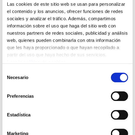
Las cookies de este sitio web se usan para personalizar
11/09/2006
el contenido y los anuncios, ofrecer funciones de redes
GIZALAN
sociales y analizar el tráfico. Además, compartimos
información sobre el uso que haga del sitio web con
nuestros partners de redes sociales, publicidad y análisis
Los sindicatos ELA, LAB, ESK y STEE-EILAS han
web, quienes pueden combinarla con otra información
realizado hoy, 11 de setiembre, una
que les haya proporcionado o que hayan recopilado a
concentración ante la sede de Lander
partir del uso que haya hecho de sus servicios.
Simullation & Training Solution, situado en el
Leer la política de cookies
barrio de Portuetxe de Donostia, en protesta
Selección
por el accidente laboral ocurrido el pasado
Necesario
de
martes en la estación de Renfe de Madrid, en la
consentimiento
que falleció un trabajador de 27 años
Preferencias
perteneciente a dicha empresa.
Estadística
Marketing