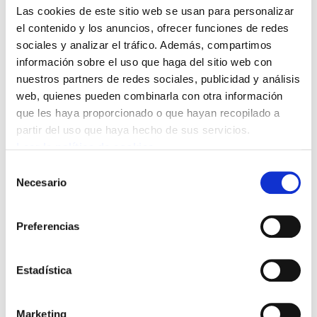
Mañana, miércoles, 26 de enero, a las once y
Las cookies de este sitio web se usan para personalizar
media de la mañana, tendrá lugar una
el contenido y los anuncios, ofrecer funciones de redes
sociales y analizar el tráfico. Además, compartimos
concentración convocada por los sindicatos
información sobre el uso que haga del sitio web con
ELA, LAB, ESK y STEE-EILAS, en protesta por el
nuestros partners de redes sociales, publicidad y análisis
accidente laboral mortal ocurrido ayer en
web, quienes pueden combinarla con otra información
Renteria.En concreto, la concentración se
que les haya proporcionado o que hayan recopilado a
llevará a cabo en el Barrio Iztieta de Renteria,
partir del uso que haya hecho de sus servicios.
donde tuvo lugar el fatal accidente.
Leer la política de cookies
Selección
El ocurrido ayer es el octavo accidente mortal
Necesario
de
que se ha producido en Euskal Herria en el mes
consentimiento
de enero y cuarto en el sector de la
Preferencias
construcción.
Estadística
Marketing