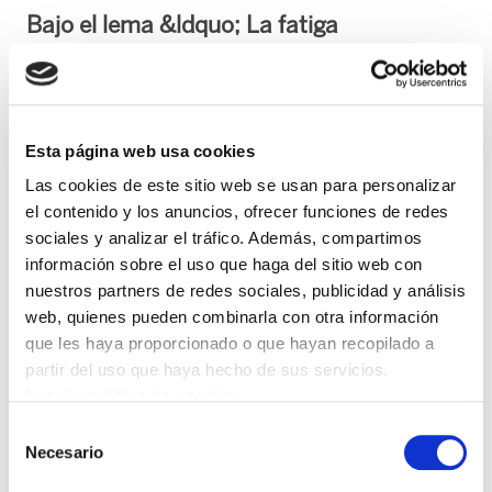
Bajo el lema &ldquo; La fatiga
mata&rdquo; se han concentrado el 15 de
octubre varias decenas de representantes
de ELA en el peaje de Biriatu. Los
Esta página web usa cookies
participantes en esta protesta han
entregado a los conductores una hoja
Las cookies de este sitio web se usan para personalizar
el contenido y los anuncios, ofrecer funciones de redes
informativa sobre el deterioro de las
sociales y analizar el tráfico. Además, compartimos
condiciones laborales en el sector.
información sobre el uso que haga del sitio web con
nuestros partners de redes sociales, publicidad y análisis
En la reunión del comité director celebrada en Londres durante los días 26 y 27 de
web, quienes pueden combinarla con otra información
que les haya proporcionado o que hayan recopilado a
marzo, la Sección de Transporte por Carretera de la ITF decidió por tercer año
partir del uso que haya hecho de sus servicios.
consecutivo llevar a cabo una semana de protestas, entre los días 15 y 21 de
Leer la política de cookies
octubre, en diferentes países europeos .
Selección
Necesario
de
A lo largo de las tres últimas décadas, la desregulación, la privatización y la
consentimiento