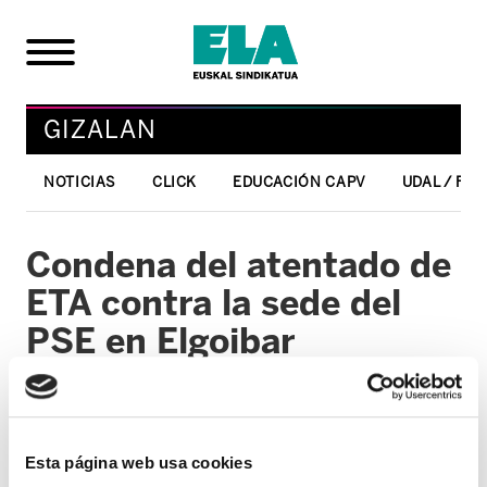
GIZALAN
NOTICIAS
CLICK
EDUCACIÓN CAPV
UDAL / FO
Condena del atentado de
ETA contra la sede del
PSE en Elgoibar
20/04/2008
GIZALAN
Esta página web usa cookies
ELA ha condenado el atentado de ETA