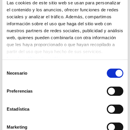
Las cookies de este sitio web se usan para personalizar
contra la sede del PSE en Elgoibar, y
el contenido y los anuncios, ofrecer funciones de redes
muestra su solidaridad al PSE y a los
sociales y analizar el tráfico. Además, compartimos
vecinos afectados. ELA vuelve a reiterar
información sobre el uso que haga del sitio web con
su exigencia a ETA para que abandone las
nuestros partners de redes sociales, publicidad y análisis
web, quienes pueden combinarla con otra información
vías de la coacción y violencia.
que les haya proporcionado o que hayan recopilado a
partir del uso que haya hecho de sus servicios.
Este tipo de actos sólo crean sufrimiento y
Leer la política de cookies
crispación. ELA quiere subrayar la necesidad de
Selección
acabar con la lucha armada; es imprescindible
Necesario
de
buscar soluciones al conflicto político que vive
consentimiento
este pueblo, exclusivamente por vías civiles y
Preferencias
democráticas.
Estadística
Marketing