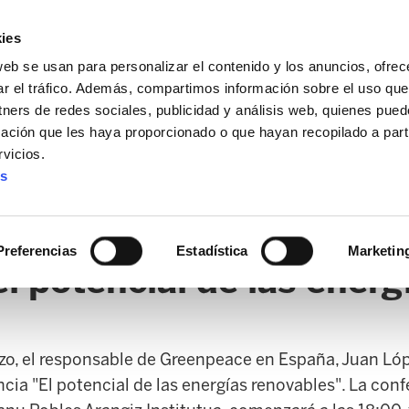
ies
web se usan para personalizar el contenido y los anuncios, ofrec
ar el tráfico. Además, compartimos información sobre el uso que
tners de redes sociales, publicidad y análisis web, quienes pue
ación que les haya proporcionado o que hayan recopilado a parti
vicios.
es
AL / FORU
SANIDAD
ERTZAINTZA / POLICÍA FORAL
O
Preferencias
Estadística
Marketin
l potencial de las energ
rzo, el responsable de Greenpeace en España, Juan Lóp
ncia "El potencial de las energías renovables". La con