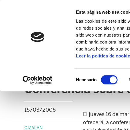
Esta página web usa cook
Las cookies de este sitio 
de redes sociales y analiz
sitio web con nuestros par
combinarla con otra inform
que haya hecho de sus ser
GIZALAN
Leer la política de cooki
NOTICIAS
CLICK
EDUCACIÓN CAPV
UD
Selección
Necesario
de
Conferencia sobre e
consentimiento
15/03/2006
El jueves 16 de ma
ofrecerá la confere
GIZALAN