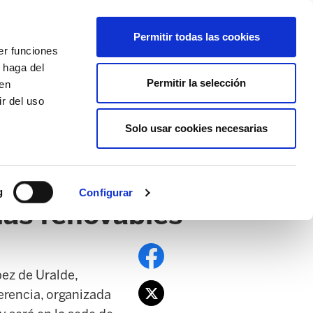
EU
ES
EN
FR
Permitir todas las cookies
er funciones
AFÍLIATE
 haga del
Permitir la selección
den
r del uso
Solo usar cookies necesarias
PE
EDUCACIÓN NAFARROA
EITB
g
Configurar
ías renovables
ez de Uralde,
ferencia, organizada