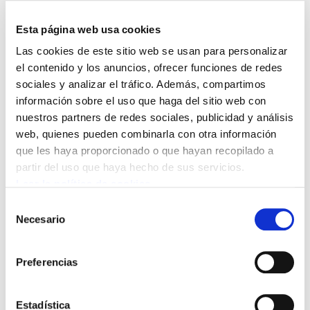
mismo sector de Gipuzkoa e incluso con
el centro de Arrasate dedicado
Esta página web usa cookies
igualmente al ámbito de la salud mental y
Las cookies de este sitio web se usan para personalizar
perteneciente a la misma empresa. A día
el contenido y los anuncios, ofrecer funciones de redes
sociales y analizar el tráfico. Además, compartimos
de hoy, existen profesionales con la
información sobre el uso que haga del sitio web con
misma categoría y funciones que
nuestros partners de redes sociales, publicidad y análisis
perciben salarios distintos dependiendo
web, quienes pueden combinarla con otra información
del centro en el que trabajan.
que les haya proporcionado o que hayan recopilado a
partir del uso que haya hecho de sus servicios.
Leer la política de cookies
Hace más de un año y medio se presentó una
Selección
plataforma aprobada en la asamblea con
Necesario
de
propuestas totalmente asumibles para la
consentimiento
empresa. Sin embargo, las escasas
Preferencias
negociaciones no han dado hasta ahora
resultados satisfactorios y las propuestas
planteadas por la empresa están muy lejos de
Estadística