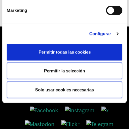
Marketing
Configurar
Permitir todas las cookies
Barrainkua, 13 48009 BILBO
Tel:
944 03 77 00
Permitir la selección
Solo usar cookies necesarias
SEDES