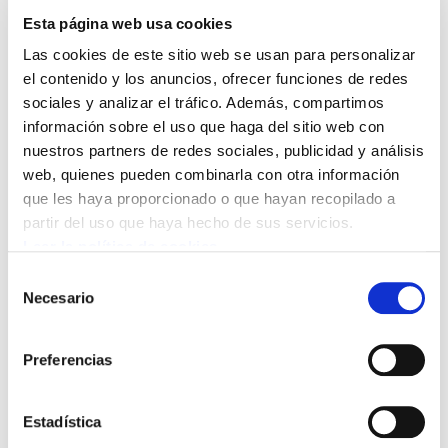
Con fecha 18 de enero de 2010,
Esta página web usa cookies
Osakidetza ha colgado en su página web
Las cookies de este sitio web se usan para personalizar
un aviso comunicando la publicación, en
el contenido y los anuncios, ofrecer funciones de redes
sociales y analizar el tráfico. Además, compartimos
el BOPV de 18 de enero, de la Resolución
información sobre el uso que haga del sitio web con
5851/2009, por la que se hacen públicas
nuestros partners de redes sociales, publicidad y análisis
las calificaciones definitivas de las
web, quienes pueden combinarla con otra información
pruebas de acreditación de perfiles
que les haya proporcionado o que hayan recopilado a
partir del uso que haya hecho de sus servicios.
lingüísticos.
Leer la política de cookies
Selección
Para ver el fichero pinche aquí
califdefinitivas
Necesario
de
prueba conjunta
consentimiento
Preferencias
Para ver la resolución con las calificaciones
definitivas de la convocatoria conjunta de
acreditación de perfiles de 2009 pinche aquí
Estadística