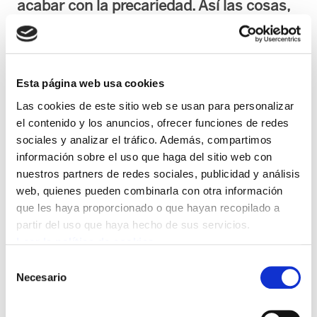
acabar con la precariedad. Así las cosas,
el sindicato ha convocado nuevas huelgas
en el sector para los días 28, 29 y 30 de
abril.
Esta página web usa cookies
El conflicto de las residencias y centros de día
Las cookies de este sitio web se usan para personalizar
el contenido y los anuncios, ofrecer funciones de redes
de Gipuzkoa ha superado los 160 días de
sociales y analizar el tráfico. Además, compartimos
huelga. En este contexto, ha tenido lugar la
información sobre el uso que haga del sitio web con
mesa negociadora en en Consejo de
nuestros partners de redes sociales, publicidad y análisis
Relaciones Laborales, en Donostia.
web, quienes pueden combinarla con otra información
que les haya proporcionado o que hayan recopilado a
A principios de abril ELA envió a las tres
partir del uso que haya hecho de sus servicios.
patronales (Matia, Adegi y Lares) y a la
Leer la política de cookies
Diputación una nueva propuesta que recogía
Selección
Necesario
de
las reivindicaciones de las trabajadoras para
consentimiento
eliminar la precariedad del sector solucionar el