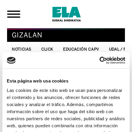
GIZALAN
NOTICIAS
CLICK
EDUCACIÓN CAPV
UDAL / FO
El 100% de los
trabajadores de la
Esta página web usa cookies
construcción paran el
Las cookies de este sitio web se usan para personalizar
el contenido y los anuncios, ofrecer funciones de redes
primer día de huelga
sociales y analizar el tráfico. Además, compartimos
indefinida
información sobre el uso que haga del sitio web con
nuestros partners de redes sociales, publicidad y análisis
web, quienes pueden combinarla con otra información
26/04/2004