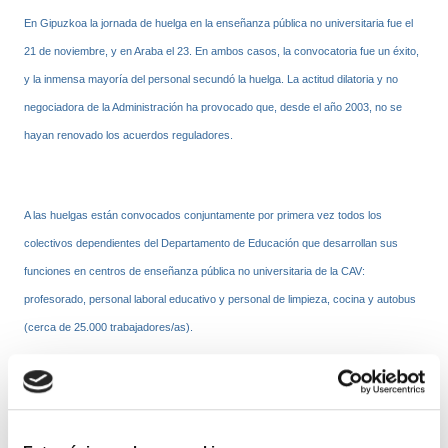
En Gipuzkoa la jornada de huelga en la enseñanza pública no universitaria fue el
21 de noviembre, y en Araba el 23. En ambos casos, la convocatoria fue un éxito,
y la inmensa mayoría del personal secundó la huelga. La actitud dilatoria y no
negociadora de la Administración ha provocado que, desde el año 2003, no se
hayan renovado los acuerdos reguladores.
A las huelgas están convocados conjuntamente por primera vez todos los
colectivos dependientes del Departamento de Educación que desarrollan sus
funciones en centros de enseñanza pública no universitaria de la CAV:
profesorado, personal laboral educativo y personal de limpieza, cocina y autobus
(cerca de 25.000 trabajadores/as).
Es preciso recordar que, tras la ruptura de las negociaciones el pasado mes de
mayo y antes de proceder a convocar estas huelgas, se han desarrollado
numerosas movilizaciones y acciones de presión y se han dirigido reiteradas