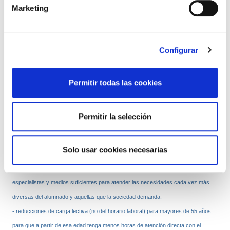
Marketing
presupuestario destinado a Educación desciende de año en año.
En consecuencia, hoy por hoy la respuesta a esa nueva situación recae
Configurar
sistemáticamente en unas trabajadoras y trabajadores que asumen cada vez más
tareas y que se encuentran hastiados por el abandono de los responsables
Permitir todas las cookies
educativos.
En este sentido hay que subrayar que las propuestas sindicales planteadas en las
mesas de negociación buscan no sólo la mejora de las condiciones de trabajo,
Permitir la selección
sino también la de la propia escuela pública y la de la calidad de la enseñanza.
Entre esas reivindicaciones cabe destacar:
Solo usar cookies necesarias
- la implantación de nuevas figuras en los centros para que haya más
especialistas y medios suficientes para atender las necesidades cada vez más
diversas del alumnado y aquellas que la sociedad demanda.
- reducciones de carga lectiva (no del horario laboral) para mayores de 55 años
para que a partir de esa edad tenga menos horas de atención directa con el