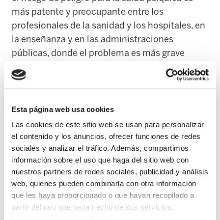
más patente y preocupante entre los
profesionales de la sanidad y los hospitales, en
la enseñanza y en las administraciones
públicas, donde el problema es más grave
porque nadie asume responsabilidades.
-¿Cuál es la solución para combatir estas
situaciones?
Esta página web usa cookies
Las cookies de este sitio web se usan para personalizar
En contra de lo que se puede pensar, la
el contenido y los anuncios, ofrecer funciones de redes
solución no está en imponer sanciones, sino en
sociales y analizar el tráfico. Además, compartimos
prevenir el acoso, considerándolo como un
información sobre el uso que haga del sitio web con
riesgo laboral más. Hay que elaborar métodos
nuestros partners de redes sociales, publicidad y análisis
web, quienes pueden combinarla con otra información
de gestión según cada contexto y favorecer la
que les haya proporcionado o que hayan recopilado a
comunicación, animando a los trabajadores a
partir del uso que haya hecho de sus servicios.
contar sus problemas. También hay que actuar
Leer la política de cookies