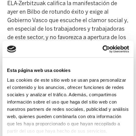
ELA-Zerbitzuak califica la manifestación de
ayer en Bilbo de rotundo éxito y exige al
Gobierno Vasco que escuche el clamor social y,
en especial de los trabajadores y trabajadoras
de este sector, y no favorezca a apertura de los
comercios en festivos. El llamamiento de ELA y
LAB movilizo al sector y consumidores,
comerciantes y clase trabajadora volvieron a
Esta página web usa cookies
demostrar su oposición a las aperturas en
domingos y festivos.
Las cookies de este sitio web se usan para personalizar
el contenido y los anuncios, ofrecer funciones de redes
sociales y analizar el tráfico. Además, compartimos
El sector ha vuelto a decir no a la apertura en
información sobre el uso que haga del sitio web con
festvos y la administración no puede hacer
nuestros partners de redes sociales, publicidad y análisis
oídos sordos ante esta situación y legislar
web, quienes pueden combinarla con otra información
como si ayer no hubiera ocurrido nada.
que les haya proporcionado o que hayan recopilado a
partir del uso que haya hecho de sus servicios.