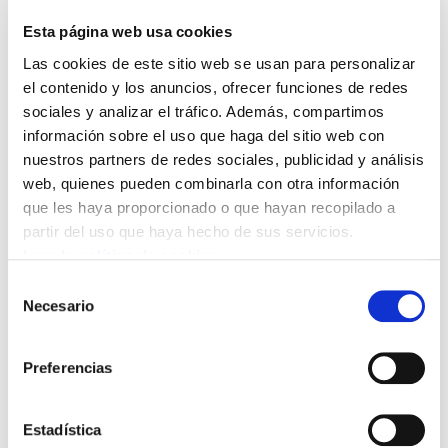
retribuciones en general y del poder
Esta página web usa cookies
adquisitivo de los últimos años en particular,
Las cookies de este sitio web se usan para personalizar
sin tener en cuenta la oferta de público de
el contenido y los anuncios, ofrecer funciones de redes
empleo con la totalidad de las vacantes, eso sí
sociales y analizar el tráfico. Además, compartimos
teniendo en cuenta la consolidación de las
información sobre el uso que haga del sitio web con
privatizaciones y subcontrataciones, etc.
nuestros partners de redes sociales, publicidad y análisis
web, quienes pueden combinarla con otra información
Además no basta haber accedido a la Función
que les haya proporcionado o que hayan recopilado a
partir del uso que haya hecho de sus servicios.
Pública, respetando los principios de igualdad,
Leer la política de cookies
mérito y capacidad con los diferentes métodos
Selección
de acceso, sino que tienen la osadía de poner
Necesario
de
en marcha la evaluación del desempeño, como
consentimiento
si el trabajador debiera estar demostrando día
Preferencias
a día, su capacidad en el trabajo, cuando ya lo
hizo en su día con las diferentes pruebas de
acceso.
Estadística