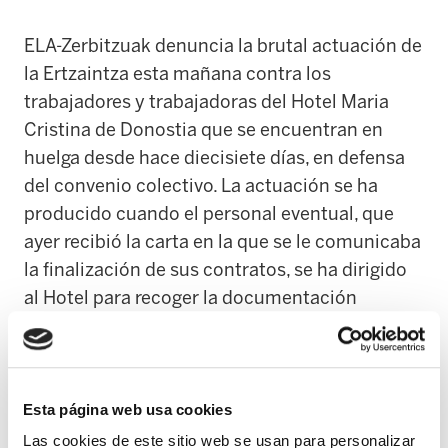
ELA-Zerbitzuak denuncia la brutal actuación de
la Ertzaintza esta mañana contra los
trabajadores y trabajadoras del Hotel Maria
Cristina de Donostia que se encuentran en
huelga desde hace diecisiete días, en defensa
del convenio colectivo. La actuación se ha
producido cuando el personal eventual, que
ayer recibió la carta en la que se le comunicaba
la finalización de sus contratos, se ha dirigido
al Hotel para recoger la documentación
correspondiente para registrarse en el
desempleo. En ese momento la Ertzaintza ha
impedido a los eventuales acceder al Hotel.
Ante la insistencia de que esa documentación
Esta página web usa cookies
es imprescindible para tramitar el desempleo,
Las cookies de este sitio web se usan para personalizar