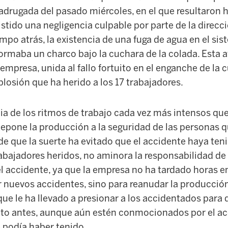
drugada del pasado miércoles, en el que resultaron h
istido una negligencia culpable por parte de la direcc
mpo atrás, la existencia de una fuga de agua en el si
formaba un charco bajo la cuchara de la colada. Esta 
 empresa, unida al fallo fortuito en el enganche de la 
losión que ha herido a los 17 trabajadores.
a de los ritmos de trabajo cada vez más intensos qu
epone la producción a la seguridad de las personas q
de que la suerte ha evitado que el accidente haya te
rabajadores heridos, no aminora la responsabilidad de
l accidente, ya que la empresa no ha tardado horas en
r nuevos accidentes, sino para reanudar la producción
ue le ha llevado a presionar a los accidentados para
nto antes, aunque aún estén conmocionados por el ac
podía haber tenido.