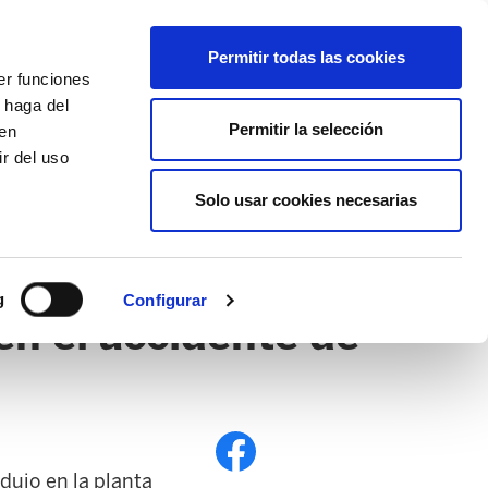
EU
ES
EN
FR
Permitir todas las cookies
er funciones
AFÍLIATE
 haga del
Permitir la selección
den
r del uso
Solo usar cookies necesarias
PE
EDUCACIÓN NAFARROA
EITB
g
Configurar
en el accidente de
dujo en la planta