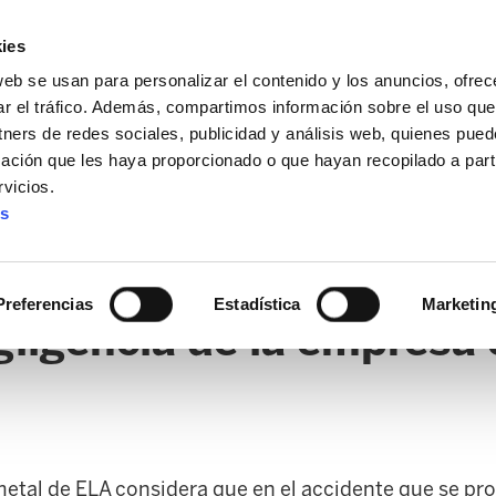
ies
web se usan para personalizar el contenido y los anuncios, ofrec
ar el tráfico. Además, compartimos información sobre el uso que
tners de redes sociales, publicidad y análisis web, quienes pue
ación que les haya proporcionado o que hayan recopilado a parti
vicios.
es
AL / FORU
SANIDAD
ERTZAINTZA / POLICÍA FORAL
O
Preferencias
Estadística
Marketin
ligencia de la empresa 
etal de ELA considera que en el accidente que se pro