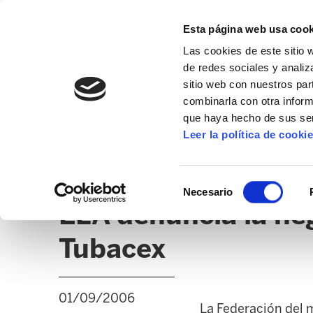
Esta página web usa cook
Las cookies de este sitio 
de redes sociales y analiz
sitio web con nuestros par
combinarla con otra inform
que haya hecho de sus ser
GIZALAN
Leer la política de cooki
NOTICIAS
CLICK
EDUCACIÓN CAPV
UD
Selección
Necesario
de
ELA denuncia la neg
consentimiento
Tubacex
01/09/2006
La Federación del m