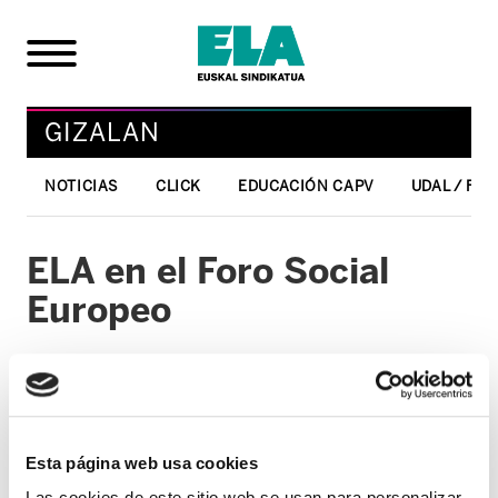
GIZALAN
NOTICIAS
CLICK
EDUCACIÓN CAPV
UDAL / FO
ELA en el Foro Social
Europeo
13/10/2004
GIZALAN
Esta página web usa cookies
Una delegación de ELA, encabezada por los
Las cookies de este sitio web se usan para personalizar