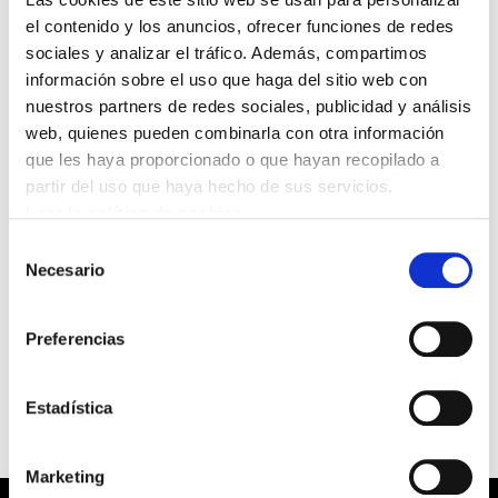
miembros de la Comisión Ejecutiva, Mikel
el contenido y los anuncios, ofrecer funciones de redes
Noval y Laura Gonzalez de Txabarri, participará
sociales y analizar el tráfico. Además, compartimos
en el Foro Social Europeo que tendrá lugar en
información sobre el uso que haga del sitio web con
Londres entre mañana y el próximo domingo.
nuestros partners de redes sociales, publicidad y análisis
Además, Nere Urrestarazu, responsable del área
web, quienes pueden combinarla con otra información
de políticas de género, tomará parte el proximo
que les haya proporcionado o que hayan recopilado a
partir del uso que haya hecho de sus servicios.
sábado, 16 de octubre, en una mesa redonda,
Leer la política de cookies
junto a sindicalistas de Francia, Reino Unido,
Selección
Grecia e Italia sobre el papel de la mujer en
Necesario
de
Europa.
consentimiento
Preferencias
Bilbao, 13 de octubrede 2004
Estadística
Marketing