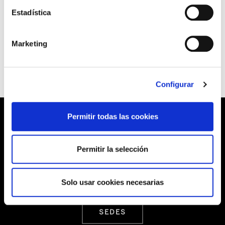
Estadística
-La nota del delegado de ELA en Canteras Zeleta no representa la posición del
sindicato, y fue difundida sin consulta y sin conocimiento de la organización.
Marketing
Configurar
Permitir todas las cookies
Barrainkua, 13 48009 BILBO
Permitir la selección
Tel:
944 03 77 00
Solo usar cookies necesarias
SEDES