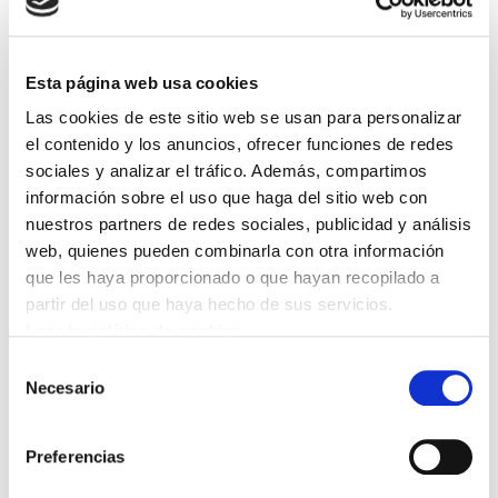
reivindicación de la Asociación
Praileaitzen Lagunak por la preservación
del patrimonio histórico y cultural de
Esta página web usa cookies
Praileaitz. Por tanto, exige la adopción de
Las cookies de este sitio web se usan para personalizar
todas las medidas necesarias para que
el contenido y los anuncios, ofrecer funciones de redes
sociales y analizar el tráfico. Además, compartimos
dicho patrimonio sea preservado.
información sobre el uso que haga del sitio web con
nuestros partners de redes sociales, publicidad y análisis
Ante las noticias aparecidas en algunos medios de comunicación, ELA quiere
web, quienes pueden combinarla con otra información
aclarar lo siguiente:
que les haya proporcionado o que hayan recopilado a
partir del uso que haya hecho de sus servicios.
Leer la política de cookies
-ELA no defiende nunca que las decisiones se tomen primando los intereses
Selección
particulares de las empresas sobre los intereses generales de la sociedad.
Necesario
de
consentimiento
-Para ELA la labor de Aranzadi es de gran interés y cuenta con todo nuestro
Preferencias
apoyo. En este sentido, mostramos nuestro reconocimiento a las personas
encargadas de los proyectos e investigaciones de dicha sociedad.