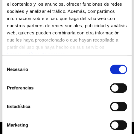
de representación, un 0,14% más que
el contenido y los anuncios, ofrecer funciones de redes
hace cuatro años, sitúa al sindicato a tan
sociales y analizar el tráfico. Además, compartimos
información sobre el uso que haga del sitio web con
sólo cinco puntos de la mayoría absoluta
nuestros partners de redes sociales, publicidad y análisis
en este territorio.
web, quienes pueden combinarla con otra información
que les haya proporcionado o que hayan recopilado a
Estos resultados deberían hacer reflexionar a la patronal Adegi, que con el
partir del uso que haya hecho de sus servicios.
Leer la política de cookies
bloqueo de la negociación colectiva durante el proceso electoral ha buscado un
retroceso de ELA. “Ha ganado ELA y ha perdido Adegi" , ha sentenciado José
Selección
Necesario
de
Elorrieta, que junto al responsable de negociación colectiva, Adolfo Muñoz y la
consentimiento
responsable de Zerbitzuak en este territorio, Edurne Iriondo, ha participado en la
presentación de los resultados ante los medios de comunicación.
Preferencias
Estadística
Marketing