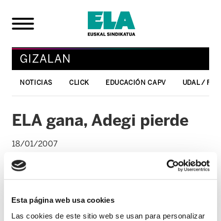
GIZALAN
NOTICIAS
CLICK
EDUCACIÓN CAPV
UDAL / FO
ELA gana, Adegi pierde
18/01/2007
GIZALAN
ELA ha presentado hoy, 18 de enero, en
Donostia los resultados de las elecciones
Esta página web usa cookies
sindicales en Gipuzkoa. Con un 44,63%
Las cookies de este sitio web se usan para personalizar