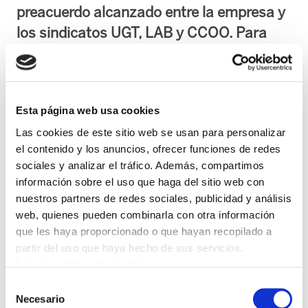
preacuerdo alcanzado entre la empresa y
los sindicatos UGT, LAB y CCOO. Para
ELA era condición indispensable que los 5
despidos existentes fuesen readmitidos,
cuestión que no ha sido aceptada por la
Esta página web usa cookies
empresa.
Las cookies de este sitio web se usan para personalizar
el contenido y los anuncios, ofrecer funciones de redes
El sindicato considera que la aceptación de este preacuerdo, sin que los cinco
sociales y analizar el tráfico. Además, compartimos
despedidos vuelvan a su puesto de trabajo, es aceptar las reglas de juego que la
información sobre el uso que haga del sitio web con
empresa ha establecido. Las declaraciones de algunos dirigentes sindicales
nuestros partners de redes sociales, publicidad y análisis
demuestran la entrega a la patronal y la connivencia de algunos sindicatos con la
web, quienes pueden combinarla con otra información
misma.
que les haya proporcionado o que hayan recopilado a
partir del uso que haya hecho de sus servicios.
Leer la política de cookies
ELA ha participado activamente desde el inicio para que la huelga diese unos
Selección
buenos frutos, que no eran otros que un buen acuerdo para el conjunto de la
Necesario
de
plantilla, cuestión que en estos momentos no se cumple pues hay 5 compañeros