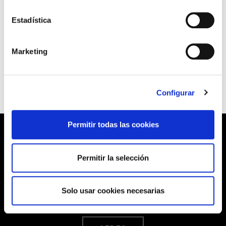
Al resto de los sindicatos les ha entrado vértigo en las vísperas de una huelga
Estadística
que, sin lugar a dudas, hubiera sido un éxito, vista la gran participación de las
trabajadoras y trabajadores del sector en las asambleas que se han venido
Marketing
realizando en los centros de trabajo.
Configurar
Permitir todas las cookies
Permitir la selección
Barrainkua, 13 48009 BILBO
Tel:
944 03 77 00
Solo usar cookies necesarias