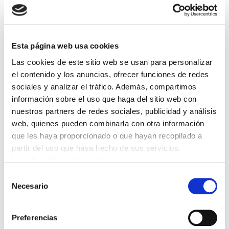
decidido en la reunión que ha mantenido
el 21 de noviembre en Bilbao no suscribir
el acuerdo alcanzado por los sindicatos
Esta página web usa cookies
CCOO, UGT y ESK con la patronal del
Las cookies de este sitio web se usan para personalizar
sector.
el contenido y los anuncios, ofrecer funciones de redes
sociales y analizar el tráfico. Además, compartimos
información sobre el uso que haga del sitio web con
A su juicio, nos encontramos ante una oportunidad perdida, ya que se ha
nuestros partners de redes sociales, publicidad y análisis
alcanzado un acuerdo que no responde a las expectativas y objetivos que se
web, quienes pueden combinarla con otra información
habían planteado entre los trabajadores y trabajadoras del sector al inicio del
que les haya proporcionado o que hayan recopilado a
conflicto. Es más se va a firmar un acuerdo con contenidos inferiores al que se
partir del uso que haya hecho de sus servicios.
recogen en el preacuerdo del sector en Gipuzkoa.
Leer la política de cookies
Selección
ELA recuerda que es el único sindicato que ha confrontado con la patronal
Necesario
de
convocando una jornada de huelga el pasado 18 de junio, que fue seguido
consentimiento
mayoritariamente en el sector.
Preferencias