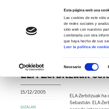
Esta página web usa cook
Las cookies de este sitio 
de redes sociales y analiz
sitio web con nuestros par
combinarla con otra inform
que haya hecho de sus ser
GIZALAN
Leer la política de cooki
NOTICIAS
CLICK
EDUCACIÓN CAPV
UD
Selección
Necesario
de
ELA-Zerbitzuak cel
consentimiento
15/12/2005
ELA-Zerbitzuak ha 
Sebastián. ELA-Zerb
GIZALAN