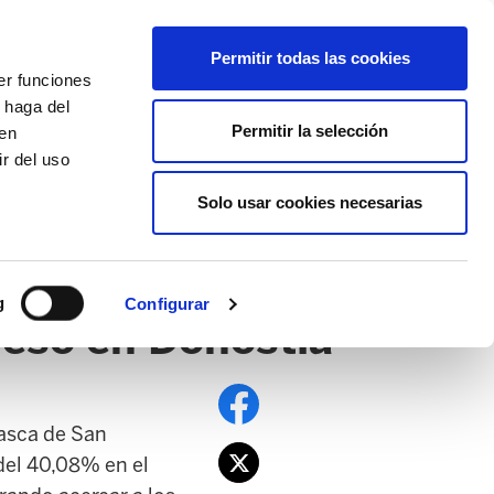
EU
ES
EN
FR
Permitir todas las cookies
er funciones
AFÍLIATE
 haga del
Permitir la selección
den
r del uso
Solo usar cookies necesarias
PE
EDUCACIÓN NAFARROA
EITB
g
Configurar
reso en Donostia
Vasca de San
del 40,08% en el