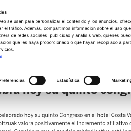
ies
web se usan para personalizar el contenido y los anuncios, ofrec
ar el tráfico. Además, compartimos información sobre el uso que
tners de redes sociales, publicidad y análisis web, quienes pue
ación que les haya proporcionado o que hayan recopilado a parti
vicios.
es
AL / FORU
SANIDAD
ERTZAINTZA / POLICÍA FORAL
O
Preferencias
Estadística
Marketin
ebra hoy su quinto cong
celebrado hoy su quinto Congreso en el hotel Costa 
itzuak valora positivamente el incremento afiliativo 