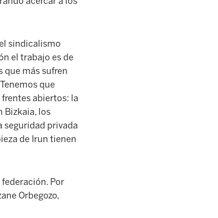
rando acercar a los
el sindicalismo
ón el trabajo es de
os que más sufren
. Tenemos que
frentes abiertos: la
 Bizkaia, los
la seguridad privada
pieza de Irun tienen
 federación. Por
zane Orbegozo,