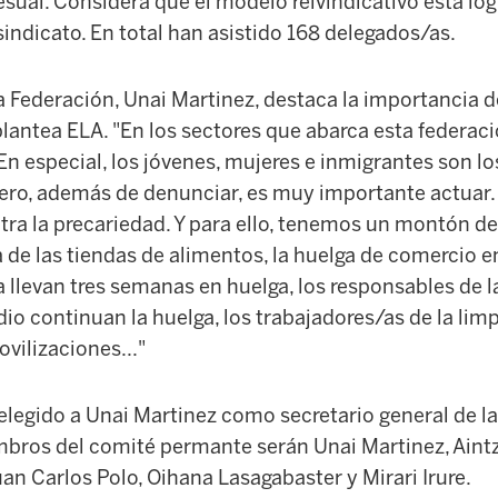
sual. Considera que el modelo reivindicativo está log
sindicato. En total han asistido 168 delegados/as.
a Federación, Unai Martinez, destaca la importancia d
plantea ELA. "En los sectores que abarca esta federaci
n especial, los jóvenes, mujeres e inmigrantes son l
Pero, además de denunciar, es muy importante actuar
tra la precariedad. Y para ello, tenemos un montón de 
de las tiendas de alimentos, la huelga de comercio en
a llevan tres semanas en huelga, los responsables de 
dio continuan la huelga, los trabajadores/as de la lim
vilizaciones..."
elegido a Unai Martinez como secretario general de la
embros del comité permante serán Unai Martinez, Aint
an Carlos Polo, Oihana Lasagabaster y Mirari Irure.