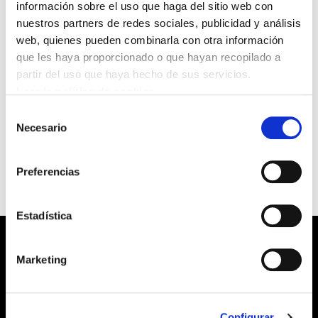
información sobre el uso que haga del sitio web con
nuestros partners de redes sociales, publicidad y análisis
Representantes de los sindicatos ELA, SATSE y
web, quienes pueden combinarla con otra información
ESK en Osakidetza iniciarán, mañana, 6 de
que les haya proporcionado o que hayan recopilado a
junio, un encierro en la entrada del Hospital de
partir del uso que haya hecho de sus servicios.
Cruces, a partir de las 7:30 de la mañana. Sobre
Leer la política de cookies
las 10:30, los encerrados ofrecerán una rueda
Selección
Necesario
de
de prensa en el lugar del encierro.
consentimiento
Preferencias
Estadística
Marketing
Barrainkua, 13 48009 BILBO
Configurar