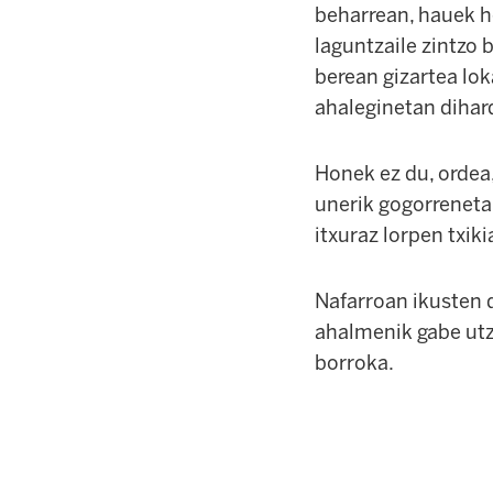
beharrean, hauek he
laguntzaile zintzo 
berean gizartea lok
ahaleginetan dihar
Honek ez du, ordea,
unerik gogorrenetan 
itxuraz lorpen txiki
Nafarroan ikusten d
ahalmenik gabe utzi
borroka.