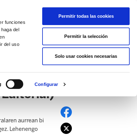
EU
ES
EN
FR
Permitir todas las cookies
er funciones
AFÍLIATE
 haga del
Permitir la selección
den
r del uso
Solo usar cookies necesarias
PE
EDUCACIÓN NAFARROA
EITB
g
Configurar
ditorial)
ralaren aurrean bi
egez. Lehenengo