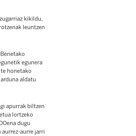
ugarriaz kikildu,
rrotzenak leuntzen
. Benetako
 egunetik egunera
Jite honetako
 jarduna aldatu
gi apurrak biltzen
etua lortzeko
CCOOena dugu
aurrez-aurre jarri