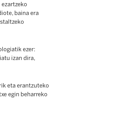
a ezartzeko
diote, baina era
estaltzeko
logiatik ezer:
atu izan dira,
rik eta erantzuteko
ntxe egin beharreko