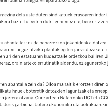
aten duenari alegia, erreparatuko diogu.
aezina dela uste duten sindikatuek erasoaren indar iz
ukera baztertu egiten dute; gehienez ere, bere ertz zo
u abantailak: ez da beharrezkoa jokabideak aldatzea
ez arren, negoziatzeko plantak egiten jarrai dezakete,
ten ari den estatuaren kudeatzaile ordezkoa bailiren. 
beraz, orain arteko errutinatik aldendu, ez eguneroko
en abantaila zein da? Oiloa mahaitik erortzen diren o
dikatu hauek boteretik datozkien laguntzak eta erresp
ren jarrera otzana. Gure artean Nafarroako UGT eta 
iderik garbiena: botere ekonomiko eta politikoarekin 