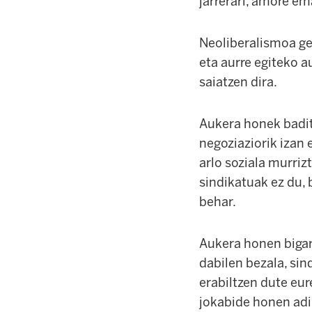
jarrerari, amore em
Neoliberalismoa ger
eta aurre egiteko a
saiatzen dira.
Aukera honek badit
negoziaziorik izan 
arlo soziala murriz
sindikatuak ez du, 
behar.
Aukera honen bigarr
dabilen bezala, sin
erabiltzen dute eu
jokabide honen adib