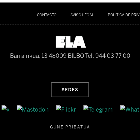
CONTACTO
AVISO LEGAL
POLÍTICA DE PRI
Barrainkua, 13 48009 BILBO
Tel: 944 03 77 00
SEDES
---- GUNE PRIBATUA ----