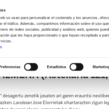
ies
web se usan para personalizar el contenido y los anuncios, ofrec
ar el tráfico. Además, compartimos información sobre el uso que
tners de redes sociales, publicidad y análisis web, quienes pue
ación que les haya proporcionado o que hayan recopilado a parti
vicios.
es
AL / FORU
SANIDAD
ERTZAINTZA / POLICÍA FORAL
O
Preferencias
Estadística
Marketin
ENA (Astekaria 121, E
" desagertu zenetik jasaten ari garen erauntsi neolibe
, azken
Landeian
Jose Elorrietak ohartarazten zigun l