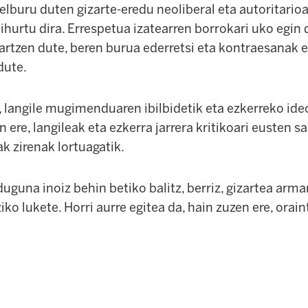
lburu duten gizarte-eredu neoliberal eta autoritario
bihurtu dira. Errespetua izatearren borrokari uko egin 
artzen dute, beren burua ederretsi eta kontraesanak 
dute.
 langile mugimenduaren ibilbidetik eta ezkerreko ideo
ere, langileak eta ezkerra jarrera kritikoari eusten sai
ak zirenak lortuagatik.
uguna inoiz behin betiko balitz, berriz, gizartea arma
ko lukete. Horri aurre egitea da, hain zuzen ere, orai