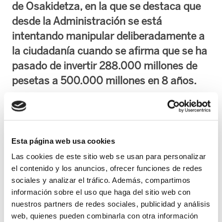
de Osakidetza, en la que se destaca que
desde la Administración se está
intentando manipular deliberadamente a
la ciudadanía cuando se afirma que se ha
pasado de invertir 288.000 millones de
pesetas a 500.000 millones en 8 años.
Según ELA no existe un incremento real de las inversiones en Osakidetza, ya que
comparando el gasto en relación al PIB (que mide la proporción actualizada de la
riqueza generada dedicada a este ámbito) de estos 8 años, nos muestran que a
Esta página web usa cookies
pesar del incremento de las necesidades, la proporción de PIB dedicado a las
Las cookies de este sitio web se usan para personalizar
inversiones en lo público disminuyen o permanecen estables. En cuanto al gasto
el contenido y los anuncios, ofrecer funciones de redes
sanitario por habitante, Osakidetza defiende que éste es mayor que en el estado
sociales y analizar el tráfico. Además, compartimos
español, mientras se oculta que en la Unión Europea, el gasto del estado español
información sobre el uso que haga del sitio web con
nuestros partners de redes sociales, publicidad y análisis
es el tercero por la cola, y el de la CAPV, el cuarto. Lo cierto es que la media de la
web, quienes pueden combinarla con otra información
UE destina 595€ más por habitante, al gasto sanitario.