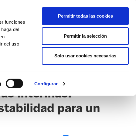
EU
ES
EN
FR
Permitir todas las cookies
er funciones
AFÍLIATE
 haga del
Permitir la selección
den
r del uso
Solo usar cookies necesarias
PE
EDUCACIÓN NAFARROA
EITB
g
Configurar
as interinas:
stabilidad para un