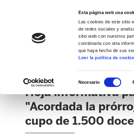
Esta página web usa cook
Las cookies de este sitio 
de redes sociales y analiz
sitio web con nuestros par
combinarla con otra inform
que haya hecho de sus ser
GIZALAN
Leer la política de cooki
NOTICIAS
CLICK
EDUCACIÓN CAPV
UD
Selección
Necesario
de
Hoja informativa pa
consentimiento
"Acordada la prórr
cupo de 1.500 doce