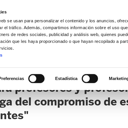
ies
web se usan para personalizar el contenido y los anuncios, ofrec
ar el tráfico. Además, compartimos información sobre el uso que
tners de redes sociales, publicidad y análisis web, quienes pue
ación que les haya proporcionado o que hayan recopilado a parti
vicios.
es
AL / FORU
SANIDAD
ERTZAINTZA / POLICÍA FORAL
O
Preferencias
Estadística
Marketin
ra prefesores y profesor
oga del compromiso de e
ntes"