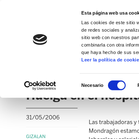
Esta página web usa cook
Las cookies de este sitio 
de redes sociales y analiz
sitio web con nuestros par
combinarla con otra inform
que haya hecho de sus ser
GIZALAN
Leer la política de cooki
NOTICIAS
CLICK
EDUCACIÓN CAPV
UD
Selección
Necesario
de
Huelga en el hospit
consentimiento
31/05/2006
Las trabajadoras y 
Mondragón estamos
GIZALAN