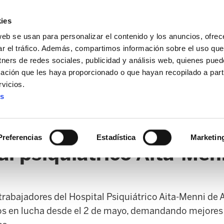
ies
web se usan para personalizar el contenido y los anuncios, ofrec
ar el tráfico. Además, compartimos información sobre el uso que
tners de redes sociales, publicidad y análisis web, quienes pue
ación que les haya proporcionado o que hayan recopilado a parti
vicios.
es
AL / FORU
SANIDAD
ERTZAINTZA / POLICÍA FORAL
O
Preferencias
Estadística
Marketin
al psiquiátrico Aita-Men
trabajadores del Hospital Psiquiátrico Aita-Menni de 
 en lucha desde el 2 de mayo, demandando mejores