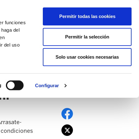
EU
ES
EN
FR
Permitir todas las cookies
er funciones
AFÍLIATE
 haga del
Permitir la selección
den
r del uso
Solo usar cookies necesarias
PE
EDUCACIÓN NAFARROA
EITB
g
Configurar
ni
Arrasate-
 condiciones