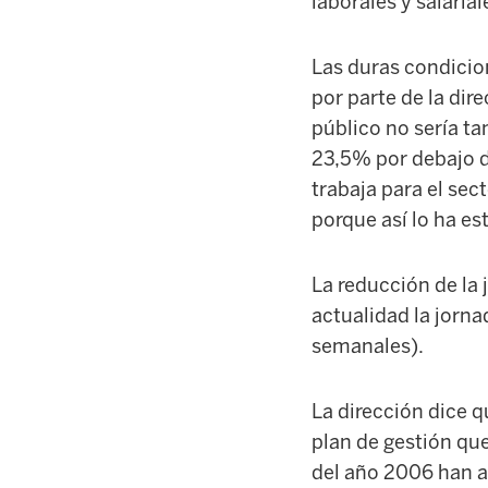
laborales y salarial
Las duras condicion
por parte de la dire
público no sería ta
23,5% por debajo de
trabaja para el sec
porque así lo ha es
La reducción de la 
actualidad la jorna
semanales).
La dirección dice q
plan de gestión que
del año 2006 han a