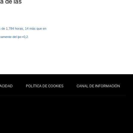
a de las
es de 1.784 horas, 14 más que en
camente del ipc+0,2.
VACIDAD
POLÍTICA DE COOKIES
CANAL DE INFORMACIÓN