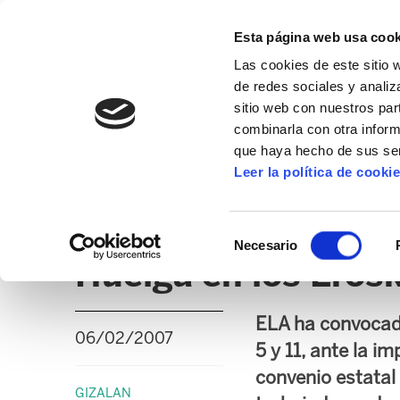
Esta página web usa cook
Las cookies de este sitio 
de redes sociales y analiz
sitio web con nuestros par
combinarla con otra inform
que haya hecho de sus ser
GIZALAN
Leer la política de cooki
NOTICIAS
CLICK
EDUCACIÓN CAPV
UD
Selección
Necesario
de
Huelga en los Erosk
consentimiento
ELA ha convocado
06/02/2007
5 y 11, ante la i
convenio estatal
GIZALAN