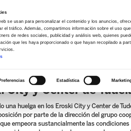
ies
web se usan para personalizar el contenido y los anuncios, ofrec
ar el tráfico. Además, compartimos información sobre el uso que
tners de redes sociales, publicidad y análisis web, quienes pue
ación que les haya proporcionado o que hayan recopilado a parti
vicios.
es
AL / FORU
SANIDAD
ERTZAINTZA / POLICÍA FORAL
O
Preferencias
Estadística
Marketin
i City y Center de Tudel
 una huelga en los Eroski City y Center de Tude
mposición por parte de la dirección del grupo coo
 que empeora sustancialmente las condiciones 