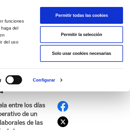
EU
ES
EN
FR
Permitir todas las cookies
er funciones
AFÍLIATE
 haga del
Permitir la selección
den
r del uso
Solo usar cookies necesarias
PE
EDUCACIÓN NAFARROA
EITB
g
Configurar
a
la entre los días
perativo de un
laborales de las