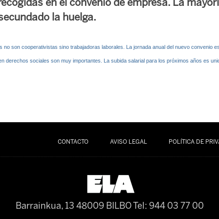
recogidas en el convenio de empresa. La mayorí
secundado la huelga.
s no son cooperativistas sino trabajadoras laborales. La jornada anual del nuevo convenio 
 en derechos sociales son muy importantes. La subida salarial para los próximos años es uni
CONTACTO
AVISO LEGAL
POLÍTICA DE PRI
Barrainkua, 13 48009 BILBO
Tel: 944 03 77 00